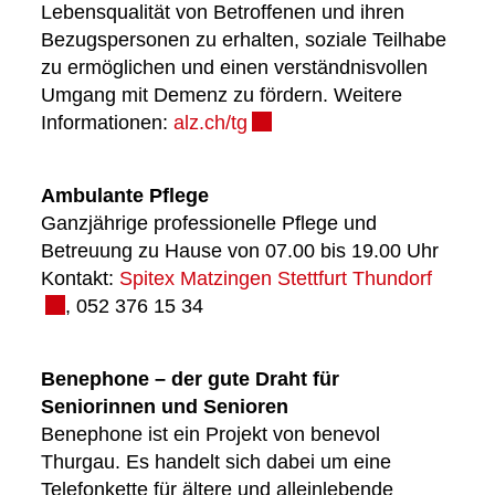
Lebensqualität von Betroffenen und ihren
Bezugspersonen zu erhalten, soziale Teilhabe
zu ermöglichen und einen verständnisvollen
Umgang mit Demenz zu fördern. Weitere
Informationen:
alz.ch/tg
Externer Link wird in einem
Ambulante Pflege
Ganzjährige professionelle Pflege und
Betreuung zu Hause von 07.00 bis 19.00 Uhr
Kontakt:
Spitex Matzingen Stettfurt Thundorf
Externe
, 052 376 15 34
Benephone – der gute Draht für
Seniorinnen und Senioren
Benephone ist ein Projekt von benevol
Thurgau. Es handelt sich dabei um eine
Telefonkette für ältere und alleinlebende