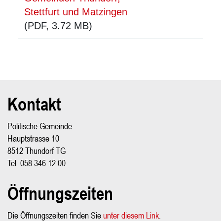
Stettfurt und Matzingen
(PDF, 3.72 MB)
Kontakt
Fusszeile
Politische Gemeinde
Hauptstrasse 10
8512 Thundorf TG
Tel.
058 346 12 00
Öffnungszeiten
Die Öffnungszeiten finden Sie
unter diesem Link
.