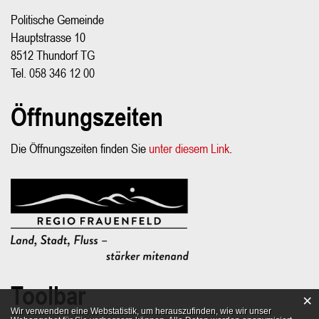
Politische Gemeinde
Hauptstrasse 10
8512 Thundorf TG
Tel.
058 346 12 00
Öffnungszeiten
Die Öffnungszeiten finden Sie
unter diesem Link
.
Toolbar
×
Webstatistik
Wir verwenden eine Webstatistik, um herauszufinden, wie wir unser