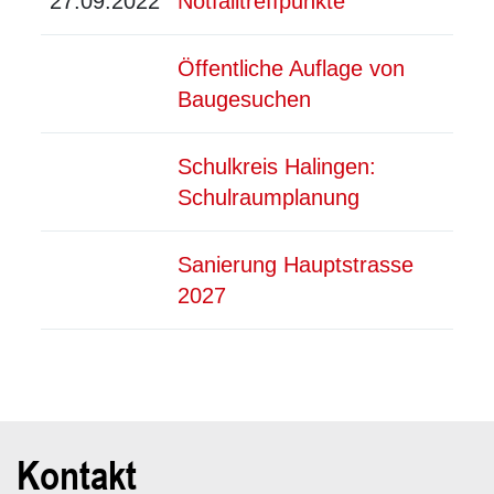
27.09.2022
Notfalltreffpunkte
Öffentliche Auflage von
Baugesuchen
Schulkreis Halingen:
Schulraumplanung
Sanierung Hauptstrasse
2027
Kontakt
Fusszeile