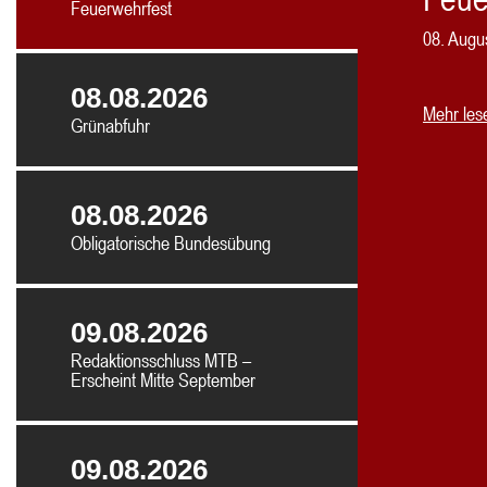
Feuerwehrfest
Mehr
08. Augu
08.08.2026
Mehr les
Mehr les
Grünabfuhr
Mehr
Mehr les
Mehr les
08.08.2026
10:0
Obligatorische Bundesübung
Fors
Mehr
Mehr les
09.08.2026
Redaktionsschluss MTB –
Erscheint Mitte September
Mehr
09.08.2026