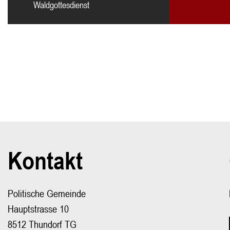
Waldgottesdienst
Mehr
Kontakt
Fusszeile
Politische Gemeinde
Hauptstrasse 10
8512 Thundorf TG